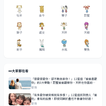
牡羊
金牛
雙子
巨蟹
獅子
處女
天秤
天蠍
射手
魔羯
水瓶
雙魚
👀
大家都在看
「很愛很愛你，卻不敢告訴你！」12星座「偷偷喜歡
你」的3大舉動！巨蟹偷偷觀察你、天秤在你面前求
表現！
愛情
「有多愛你被背叛就有多恨！」12星座抓到戀人「偷
吃」會有的反應！即使同歸於盡也不會讓你好過！
愛情