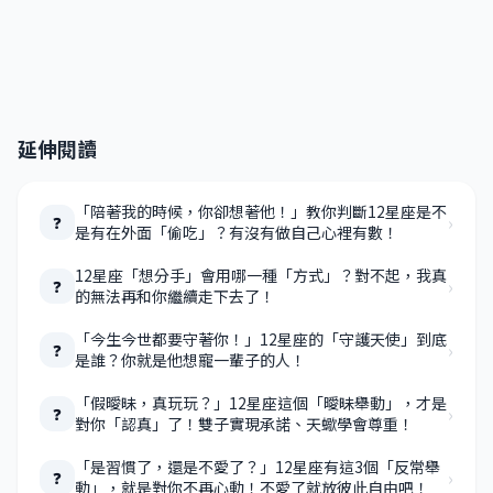
延伸閱讀
「陪著我的時候，你卻想著他！」教你判斷12星座是不
›
❓
是有在外面「偷吃」？有沒有做自己心裡有數！
12星座「想分手」會用哪一種「方式」？對不起，我真
›
❓
的無法再和你繼續走下去了！
「今生今世都要守著你！」12星座的「守護天使」到底
›
❓
是誰？你就是他想寵一輩子的人！
「假曖昧，真玩玩？」12星座這個「曖昧舉動」，才是
›
❓
對你「認真」了！雙子實現承諾、天蠍學會尊重！
「是習慣了，還是不愛了？」12星座有這3個「反常舉
›
❓
動」，就是對你不再心動！不愛了就放彼此自由吧！