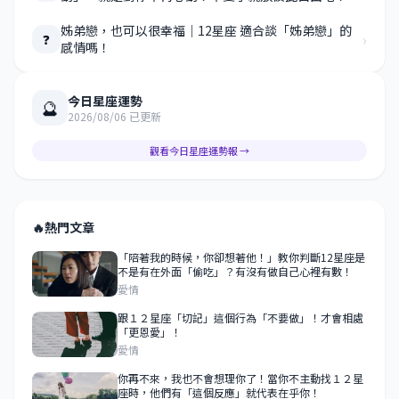
姊弟戀，也可以很幸福｜12星座 適合談「姊弟戀」的
›
❓
感情嗎！
今日星座運勢
🔮
2026/08/06 已更新
觀看今日星座運勢報 →
🔥
熱門文章
「陪著我的時候，你卻想著他！」教你判斷12星座是
不是有在外面「偷吃」？有沒有做自己心裡有數！
愛情
跟１２星座「切記」這個行為「不要做」！才會相處
「更恩愛」！
愛情
你再不來，我也不會想理你了！當你不主動找１２星
座時，他們有「這個反應」就代表在乎你！