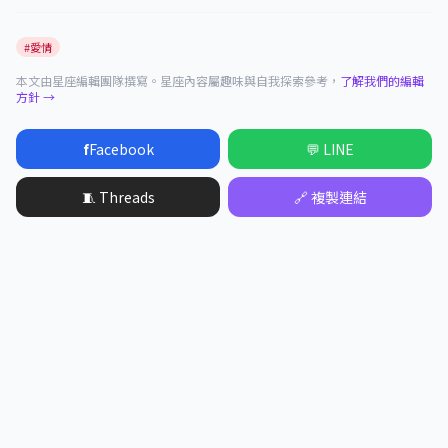
#愛情
本文由星座編輯團隊撰寫。星座內容屬趣味與自我探索參考，
了解我們的編輯
方針 →
f
Facebook
💬 LINE
🧵 Threads
🔗 複製連結