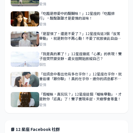
愛情
「吃醋是戀愛中的醍醐味！」12星座的「吃醋排
行」，酸酸甜甜才是愛情的滋味！
愛情
「是習慣了，還是不愛了？」12星座有這3個「反常
舉動」，就是對你不再心動！不愛了就放彼此自由
吧！
愛情
「我是真的累了！」12星座徹底「心累」的表現！雙
子座突然變安靜、處女座開始放縱自己？
個性
「從訊息中看出他有多在乎你！」12星座在乎你，就
會這樣「跟你聊」！真的在乎你，連你的訊息都不會
敷衍！
愛情
「假曖昧，真玩玩？」12星座這個「曖昧舉動」，才
是對你「認真」了！雙子實現承諾、天蠍學會尊重！
愛情
📘 12 星座 Facebook 社群