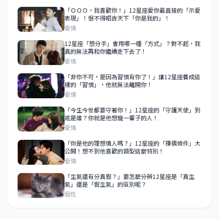
「ＯＯＯ，我喜歡你！」12星座愛你最直接的「示愛
表現」！恨不得昭告天下「你是我的」！
愛情
12星座「想分手」會用哪一種「方式」？對不起，我
真的無法再和你繼續走下去了！
愛情
「非你不可，是因為習慣有你了！」讓12星座養成這
樣的「習慣」，他就無法離開你！
愛情
「今生今世都要守著你！」12星座的「守護天使」到
底是誰？你就是他想寵一輩子的人！
愛情
「你是他的理想情人嗎？」12星座的「擇偶條件」大
公開！想不到他喜歡的類型這麼特別！
愛情
「生氣還有分真假？」要怎麼分辨12星座是「真生
氣」還是「假生氣」的區別呢？
個性