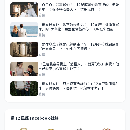
「ＯＯＯ，我喜歡你！」12星座愛你最直接的「示愛
表現」！恨不得昭告天下「你是我的」！
愛情
「很愛很愛你，卻不敢告訴你！」12星座「偷偷喜歡
你」的3大舉動！巨蟹偷偷觀察你、天秤在你面前求
表現！
愛情
「是在冷戰？還是已經結束了？」12星座冷戰到底是
「什麼意思」？！你也在困擾嗎？
愛情
12星座最容易愛上「這種人」，就算你沒有察覺，他
早已經不小心喜歡上你了！
愛情
「很愛很愛你，只是沒有告訴你！」12星座都用這3
種「身體語言」，告訴你「他很在乎你」！
愛情
📘 12 星座 Facebook 社群