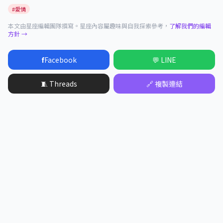
#愛情
本文由星座編輯團隊撰寫。星座內容屬趣味與自我探索參考，
了解我們的編輯
方針 →
f
Facebook
💬 LINE
🧵 Threads
🔗 複製連結