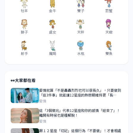
牡羊
金牛
雙子
巨蟹
獅子
處女
天秤
天蠍
射手
魔羯
水瓶
雙魚
👀
大家都在看
愛情就算「不是轟轟烈烈也可以很長久」，只要做到
「這3件事」就能讓12星座的熱戀期維持更「長
久」！
愛情
這「3個徵兆」代表12星座和你的感情「結束了」！
離開有時候也是種解脫！
愛情
跟１２星座「切記」這個行為「不要做」！才會相處