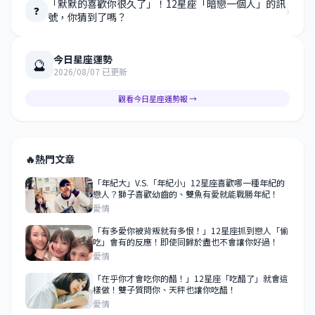
「默默的喜歡你很久了」！12星座「暗戀一個人」的訊
›
❓
號，你猜到了嗎？
今日星座運勢
🔮
2026/08/07 已更新
觀看今日星座運勢報 →
🔥
熱門文章
「年紀大」V.S.「年紀小」12星座喜歡哪一種年紀的
戀人？獅子喜歡幼齒的、雙魚有愛就能戰勝年紀！
愛情
「有多愛你被背叛就有多恨！」12星座抓到戀人「偷
吃」會有的反應！即使同歸於盡也不會讓你好過！
愛情
「在乎你才會吃你的醋！」12星座「吃醋了」就會這
樣做！雙子質問你、天秤也讓你吃醋！
愛情