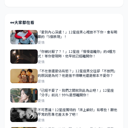
👀
大家都在看
「愛到內心深處！」12星座男心裡放不下你，會有明
顯的「5個表現」！
愛情
「你被討厭了？！」12星座「慢慢遠離你」的4種方
式！等你發現時，他早就已經離開你！
愛情
「不在意還是佔有慾？」12星座男交往卻「不放閃」
的原因是為何？他是捨不得曝光還是根本不愛你？
愛情
「已經不愛了，我們之間就到此為止吧！」12星座
「分手」前兆！99％是想離開你！
愛情
不可思議！12星座獨特的「床上癖好」有哪些！跟他
平常的形象也差太多了吧！
愛情