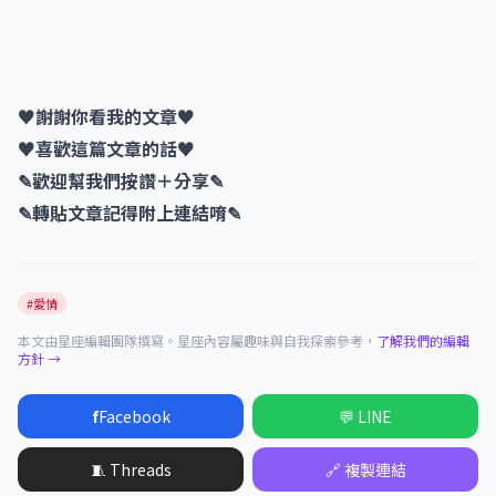
♥謝謝你看我的文章♥
♥喜歡這篇文章的話♥
✎歡迎幫我們按讚＋分享✎
✎轉貼文章記得附上連結唷✎
#愛情
本文由星座編輯團隊撰寫。星座內容屬趣味與自我探索參考，
了解我們的編輯
方針 →
f
Facebook
💬 LINE
🧵 Threads
🔗 複製連結