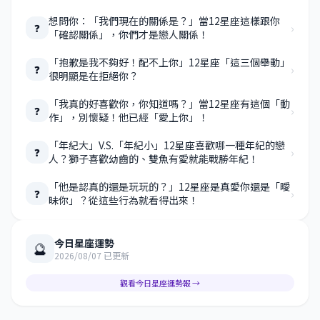
想問你：「我們現在的關係是？」當12星座這樣跟你
›
❓
「確認關係」，你們才是戀人關係！
「抱歉是我不夠好！配不上你」12星座「這三個舉動」
›
❓
很明顯是在拒絕你？
「我真的好喜歡你，你知道嗎？」當12星座有這個「動
›
❓
作」，別懷疑！他已經「愛上你」！
「年紀大」V.S.「年紀小」12星座喜歡哪一種年紀的戀
›
❓
人？獅子喜歡幼齒的、雙魚有愛就能戰勝年紀！
「他是認真的還是玩玩的？」12星座是真愛你還是「曖
›
❓
昧你」？從這些行為就看得出來！
今日星座運勢
🔮
2026/08/07 已更新
觀看今日星座運勢報 →