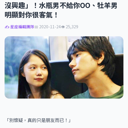
沒興趣」！水瓶男不給你OO、牡羊男
明顯對你很客氣！
✍️ 星座編輯團隊
📅 2020-11-24
👁 25,329
「別懷疑，真的只是朋友而已！」