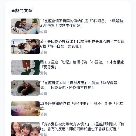
🔥
熱門文章
12星座會情不自禁的傳給你這「3個訊息」，就是動
心的徵兆！控制不住的愛！
愛情
愛，是因為心裡有你！12星座對你是真心的，才有這
6個「情不自禁」的表現！
愛情
跟１２星座「切記」這個行為「不要做」！才會相處
「更恩愛」！
愛情
12星座有這４個「自然反應」，就是「深深愛著
你」！因為愛你，所以情不自禁！
愛情
12星座單獨約你做「這4件事」，就不可能是「純友
誼」！
愛情
「有多愛你被背叛就有多恨！」12星座抓到戀人「偷
吃」會有的反應！即使同歸於盡也不會讓你好過！
愛情