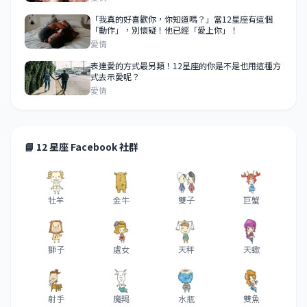
「我真的好喜歡你，你知道嗎？」當12星座有這個
「動作」，別懷疑！他已經「愛上你」！
愛情
表達愛的方式最另類！12星座的你是不是也用這種方
式去示愛呢？
愛情
📘 12 星座 Facebook 社群
牡羊
金牛
雙子
巨蟹
獅子
處女
天秤
天蠍
射手
魔羯
水瓶
雙魚