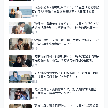
「很愛很愛你，卻不敢告訴你！」12星座「偷偷喜歡
你」的3大舉動！巨蟹偷偷觀察你、天秤在你面前求
表現！
愛情
「從訊息中看出他有多在乎你！」12星座在乎你，就
會這樣「跟你聊」！真的在乎你，連你的訊息都不會
敷衍！
愛情
12星座「想分手」會用哪一種「方式」？對不起，我
真的無法再和你繼續走下去了！
愛情
「陪著我的時候，你卻想著他！」教你判斷12星座是
不是有在外面「偷吃」？有沒有做自己心裡有數！
愛情
「好想逃離這個世界！」12星座真的「心好累」的表
現！這星座居然直接「不告而別」！
個性
「是不是真心，愛情會告訴你」動了真情的12星座
男，才會用「這種方式」愛你！
愛情
「是在冷戰？還是已經結束了？」12星座冷戰到底是