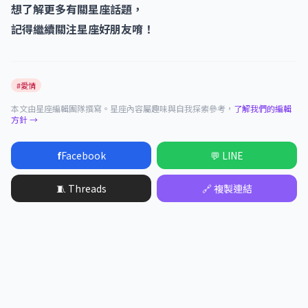
想了解更多有關星座話題，
記得繼續關注星座好朋友唷！
#愛情
本文由星座編輯團隊撰寫。星座內容屬趣味與自我探索參考，
了解我們的編輯
方針 →
f
Facebook
💬 LINE
🧵 Threads
🔗 複製連結