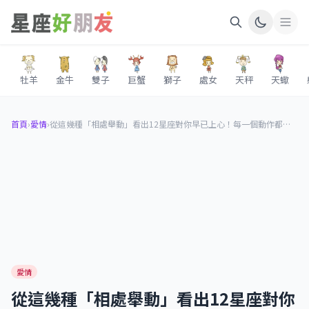
牡羊
金牛
雙子
巨蟹
獅子
處女
天秤
天蠍
首頁
›
愛情
›
從這幾種「相處舉動」看出12星座對你早已上心！每一個動作都在告訴你：「他喜歡你」！
愛情
從這幾種「相處舉動」看出12星座對你