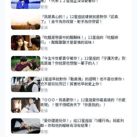
應」，代表１２星座正深深愛著你！
愛情
「我是真心的！」12星座這樣做就是對你「認真
了」！金牛為你改變、射手為你停留！
愛情
「吃醋是戀愛中的醍醐味！」12星座的「吃醋排
行」，酸酸甜甜才是愛情的滋味！
愛情
「今生今世都要守著你！」12星座的「守護天使」到
底是誰？你就是他想寵一輩子的人！
愛情
12星座早就對你「動真情」的證明！他不是在撩你，
也不是玩玩而已！其實他早就愛上你！
愛情
「ＯＯＯ，我喜歡你！」12星座愛你最直接的「示愛
表現」！恨不得昭告天下「你是我的」！
愛情
「愛你還是玩你！」從12星座這「5種行為」就能判
斷，你和他的曖昧有沒有結果！
愛情