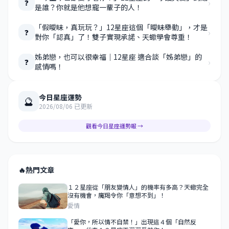
›
❓
是誰？你就是他想寵一輩子的人！
「假曖昧，真玩玩？」12星座這個「曖昧舉動」，才是
›
❓
對你「認真」了！雙子實現承諾、天蠍學會尊重！
姊弟戀，也可以很幸福｜12星座 適合談「姊弟戀」的
›
❓
感情嗎！
今日星座運勢
🔮
2026/08/06 已更新
觀看今日星座運勢報 →
🔥
熱門文章
１２星座從「朋友變情人」的機率有多高？天蠍完全
沒有機會，魔羯令你「意想不到」！
愛情
「愛你，所以情不自禁！」出現這４個「自然反