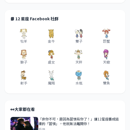
📘 12 星座 Facebook 社群
牡羊
金牛
雙子
巨蟹
獅子
處女
天秤
天蠍
射手
魔羯
水瓶
雙魚
👀
大家都在看
「非你不可，是因為習慣有你了！」讓12星座養成這
樣的「習慣」，他就無法離開你！
愛情