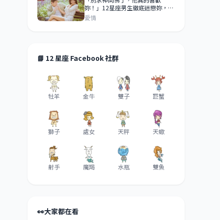
妳！」12星座男生徹底迷戀妳，才
會有「這4個」反常行為！
愛情
📘 12 星座 Facebook 社群
牡羊
金牛
雙子
巨蟹
獅子
處女
天秤
天蠍
射手
魔羯
水瓶
雙魚
👀
大家都在看