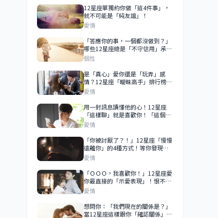
12星座單獨約你做「這4件事」，
就不可能是「純友誼」！
愛情
「答應你的事，一個都沒做到？」
哪些12星座總是「不守信用」承諾
只是隨口說說？
個性
是「真心」愛你還是「玩弄」感
情？12星座「曖昧高手」排行榜！
「愛上」他之前一定要先搞清楚！
愛情
用一封訊息讀懂他的心！12星座
「這樣聊」就是喜歡你！「這個星
座」越喜歡你越不會秒回！
愛情
「你被討厭了？！」12星座「慢慢
遠離你」的4種方式！等你發現
時，他早就已經離開你！
愛情
「ＯＯＯ，我喜歡你！」12星座愛
你最直接的「示愛表現」！恨不得
昭告天下「你是我的」！
愛情
想問你：「我們現在的關係是？」
當12星座這樣跟你「確認關係」，