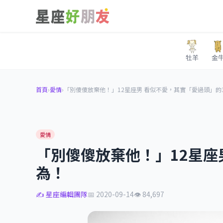
牡羊
金
首頁
›
愛情
›
「別傻傻放棄他！」12星座男 看似不愛，其實「愛過頭」的
愛情
「別傻傻放棄他！」12星座
為！
✍️ 星座編輯團隊
📅 2020-09-14
👁 84,697