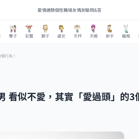
愛情
運勢
個性
職場
友情
測驗
問&答
牛
雙子
巨蟹
獅子
處女
天秤
天蠍
射手
魔羯
3個行為！
男 看似不愛，其實「愛過頭」的3