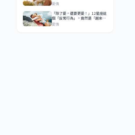
你們才是戀人關係！
愛情
「除了愛，還要更愛！」12星座這
個「反常行為」，竟然是「越來越
愛你」的表現！
愛情