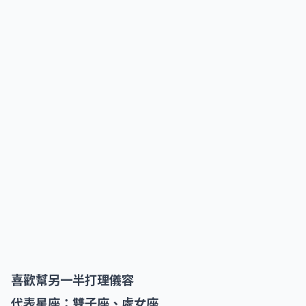
喜歡幫另一半打理儀容
代表星座：雙子座、處女座