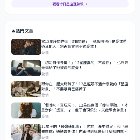
觀看今日星座運勢報 →
🔥
熱門文章
當12星座問你這「3個問題」，就說明他可是愛你勝
過其他人！別再誤會他不夠愛你！
愛情
「切勿自作多情！」12星座真的「不愛你」！也許只
是你給了她被愛的感覺！
愛情
跟你在一起太痛苦了！12星座最不適合戀愛的「星座
對象」！不要讓自己痛苦了！
愛情
「假曖昧，真玩玩？」12星座這個「曖昧舉動」，才
是對你「認真」了！雙子實現承諾、天蠍學會尊重！
愛情
12星座的「最強速配表」！你的「命中註定」和「最
難來電」通通告訴你！你跟他到底會有什麼樣的羈
絆？
愛情