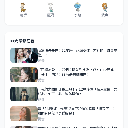
射手
魔羯
水瓶
雙魚
👀
大家都在看
我無法失去你！12星座「超級愛你」才有的「甜蜜舉
動」！
愛情
「已經不愛了，我們之間就到此為止吧！」12星座
「分手」前兆！99％是想離開你！
愛情
「我們之間到此為止吧！」12星座想「結束感情」的
前兆！他正一點一滴離開你！
愛情
這「3個徵兆」代表12星座和你的感情「結束了」！
離開有時候也是種解脫！
愛情
我們現在是情侶關係嗎？12星座「這個舉動」，才是