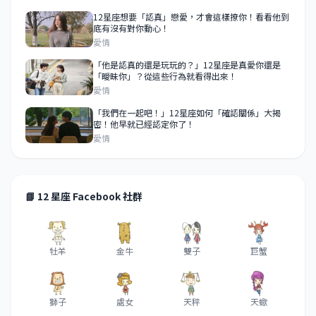
12星座想要「認真」戀愛，才會這樣撩你！看看他到
底有沒有對你動心！
愛情
「他是認真的還是玩玩的？」12星座是真愛你還是
「曖昧你」？從這些行為就看得出來！
愛情
「我們在一起吧！」12星座如何「確認關係」大揭
密！他早就已經認定你了！
愛情
📘 12 星座 Facebook 社群
牡羊
金牛
雙子
巨蟹
獅子
處女
天秤
天蠍