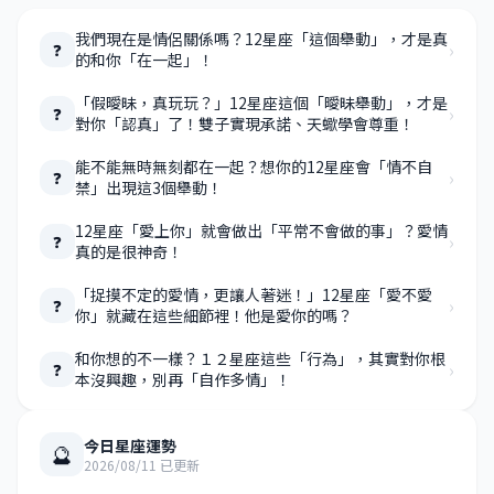
我們現在是情侶關係嗎？12星座「這個舉動」，才是真
›
❓
的和你「在一起」！
「假曖昧，真玩玩？」12星座這個「曖昧舉動」，才是
›
❓
對你「認真」了！雙子實現承諾、天蠍學會尊重！
能不能無時無刻都在一起？想你的12星座會「情不自
›
❓
禁」出現這3個舉動！
12星座「愛上你」就會做出「平常不會做的事」？愛情
›
❓
真的是很神奇！
「捉摸不定的愛情，更讓人著迷！」12星座「愛不愛
›
❓
你」就藏在這些細節裡！他是愛你的嗎？
和你想的不一樣？１２星座這些「行為」，其實對你根
›
❓
本沒興趣，別再「自作多情」！
今日星座運勢
🔮
2026/08/11 已更新