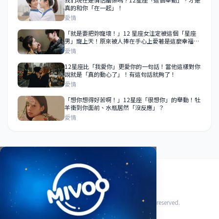
真的和你「在一起」！
愛情
「就是要把妳寵壞！」12 星座女注定被這個「星座
男」寵上天！原來被人捧在手心上愛著是這麼幸福的
一件事！
愛情
12星座比「我愛你」更愛你的一句話！當他這樣對你
說就是「真的動心了」！有這句話就夠了！
愛情
「想你想得好苦啊！」12星座「很想你」的舉動！牡
羊衝到你面前、水瓶居然「沒反應」？
愛情
關於我們
使用條款
隱私政策
聯絡我們
© 2026 HoroFriend88 星座好朋友. All rights reserved.