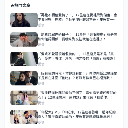
🔥
熱門文章
「再也不相信愛情了！」12星座在愛裡受到傷害，會
不會很難「痊癒」？牡羊沒什麼過不去、雙魚有一百
個放不下的理由！
愛情
「認真想跟你過日子！」12星座「這個舉動」就是想
和你確認關係！從曖昧到交往就差在這裡了！
愛情
「愛或不愛是很難假裝的！」12星座男是不是「真
心」愛你，看你「冷落」他之後的「態度」就知道！
愛情
「陪著我的時候，你卻想著他！」教你判斷12星座是
不是有在外面「偷吃」？有沒有做自己心裡有數！
愛情
「很多時候比起我愛你三個字，這句話更能代表我的
心！」12星座會用「這句話」來代替「我愛你」！
愛情
「年紀大」V.S.「年紀小」12星座喜歡哪一種年紀的
戀人？獅子喜歡幼齒的、雙魚有愛就能戰勝年紀！
愛情