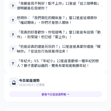
「抱歉是我不夠好！配不上你」12星座「這三個舉動」
›
❓
很明顯是在拒絕你？
想問你：「我們現在的關係是？」當12星座這樣跟你
›
❓
「確認關係」，你們才是戀人關係！
「我真的好喜歡你，你知道嗎？」當12星座有這個「動
›
❓
作」，別懷疑！他已經「愛上你」！
「他是認真的還是玩玩的？」12星座是真愛你還是「曖
›
❓
昧你」？從這些行為就看得出來！
「年紀大」V.S.「年紀小」12星座喜歡哪一種年紀的戀
›
❓
人？獅子喜歡幼齒的、雙魚有愛就能戰勝年紀！
今日星座運勢
🔮
2026/08/07 已更新
觀看今日星座運勢報 →