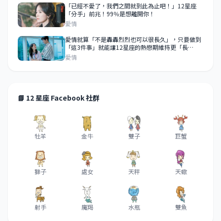
「已經不愛了，我們之間就到此為止吧！」12星座
「分手」前兆！99％是想離開你！
愛情
愛情就算「不是轟轟烈烈也可以很長久」，只要做到
「這3件事」就能讓12星座的熱戀期維持更「長
久」！
愛情
📘 12 星座 Facebook 社群
牡羊
金牛
雙子
巨蟹
獅子
處女
天秤
天蠍
射手
魔羯
水瓶
雙魚