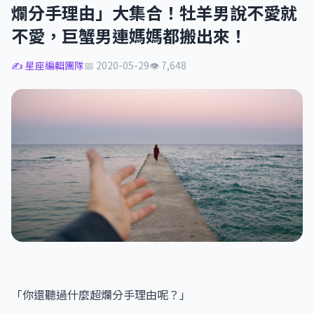
爛分手理由」大集合！牡羊男說不愛就
不愛，巨蟹男連媽媽都搬出來！
✍️ 星座編輯團隊
📅 2020-05-29
👁 7,648
「你還聽過什麼超爛分手理由呢？」