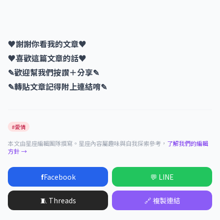
♥謝謝你看我的文章♥
♥喜歡這篇文章的話♥
✎歡迎幫我們按讚＋分享✎
✎轉貼文章記得附上連結唷✎
#愛情
本文由星座編輯團隊撰寫。星座內容屬趣味與自我探索參考，
了解我們的編輯
方針 →
f
Facebook
💬 LINE
🧵 Threads
🔗 複製連結