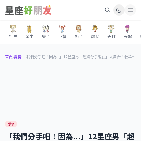
牡羊
金牛
雙子
巨蟹
獅子
處女
天秤
天蠍
首頁
›
愛情
›
「我們分手吧！因為...」12星座男「超爛分手理由」大集合！牡羊男說不愛就不愛，巨蟹男連媽媽都搬出來！
愛情
「我們分手吧！因為...」12星座男「超